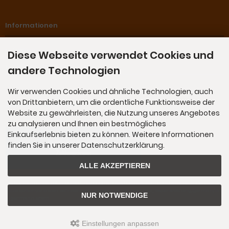
Informationen
Sitemap
Diese Webseite verwendet Cookies und
Elektronisches Widerrufsrecht
andere Technologien
Wir verwenden Cookies und ähnliche Technologien, auch
von Drittanbietern, um die ordentliche Funktionsweise der
Zahlungsmethoden
Website zu gewährleisten, die Nutzung unseres Angebotes
zu analysieren und Ihnen ein bestmögliches
Einkaufserlebnis bieten zu können. Weitere Informationen
finden Sie in unserer Datenschutzerklärung.
ALLE AKZEPTIEREN
Die Box kann unter tpl_modified_responsive/boxes/box_miscellaneous.html verändert werde
n. Die Sprachvariablen befinden sich in der Datei tpl_modified_responsive/lang/german/lan
NUR NOTWENDIGE
g_german.custom.
Einstellungen anpassen