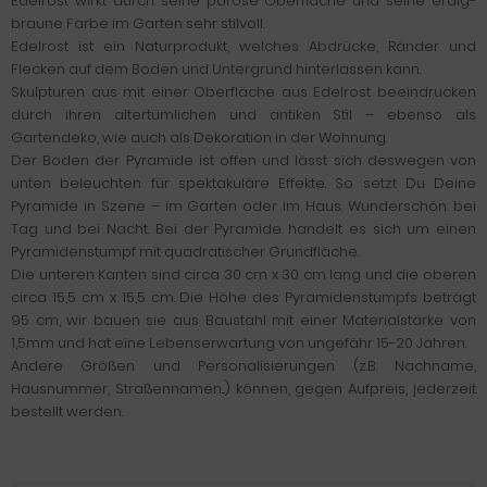
Edelrost wirkt durch seine poröse Oberfläche und seine erdig-
braune Farbe im Garten sehr stilvoll.
Edelrost ist ein Naturprodukt, welches Abdrücke, Ränder und
Flecken auf dem Boden und Untergrund hinterlassen kann.
Skulpturen aus mit einer Oberfläche aus Edelrost beeindrucken
durch ihren altertümlichen und antiken Stil – ebenso als
Gartendeko, wie auch als Dekoration in der Wohnung.
Der Boden der Pyramide ist offen und lässt sich deswegen von
unten beleuchten für spektakuläre Effekte. So setzt Du Deine
Pyramide in Szene – im Garten oder im Haus. Wunderschön: bei
Tag und bei Nacht. Bei der Pyramide handelt es sich um einen
Pyramidenstumpf mit quadratischer Grundfläche.
Die unteren Kanten sind circa 30 cm x 30 cm lang und die oberen
circa 15,5 cm x 15,5 cm. Die Höhe des Pyramidenstumpfs beträgt
95 cm, wir bauen sie aus Baustahl mit einer Materialstärke von
1,5mm und hat eine Lebenserwartung von ungefähr 15-20 Jahren.
Andere Größen und Personalisierungen (z.B. Nachname,
Hausnummer, Straßennamen...) können, gegen Aufpreis, jederzeit
bestellt werden.