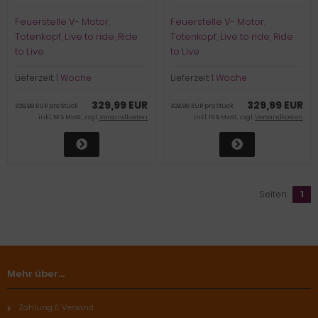
Feuerstelle V- Motor,
Feuerstelle V- Motor,
Totenkopf, Live to ride, Ride
Totenkopf, Live to ride, Ride
to Live
to Live
Lieferzeit:
1 Woche
Lieferzeit:
1 Woche
329,99 EUR
329,99 EUR
329,99 EUR pro Stück
329,99 EUR pro Stück
inkl. 19 % MwSt. zzgl.
Versandkosten
inkl. 19 % MwSt. zzgl.
Versandkosten
Seiten:
1
Mehr über...
Zahlung & Versand