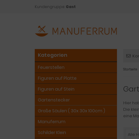
Kundengruppe:
Gast
Kategorien
Ko
Feuerstellen
Startseite
Figuren auf Platte
Gar
Figuren auf Stein
Gartenstecker
Hier ha
Die kle
Große Säulen ( 30x 30x 100cm )
eine Ma
Manuferrum
Schilder Klein
Alle H