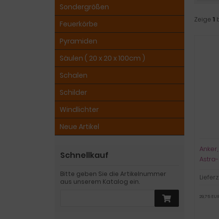
Sondergrößen
Zeige
1
Feuerkörbe
Pyramiden
Säulen ( 20 x 20 x 100cm )
Schalen
Schilder
Windlichter
Neue Artikel
Anker,
Schnellkauf
Astra
Bitte geben Sie die Artikelnummer
Lieferz
aus unserem Katalog ein.
29,75 EUR