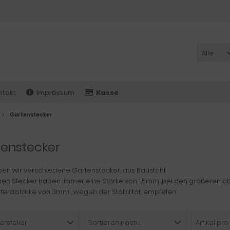
Alle
ntakt
Impressum
Kasse
Gartenstecker
tenstecker
ben wir verschiedene Gartenstecker, aus Baustahl.
inen Stecker haben immer eine Stärke von 1,5mm ,bei den größeren a
teralstärke von 3mm , wegen der Stabilität, empfelen.
ersteller
Sortieren nach ...
Artikel pro