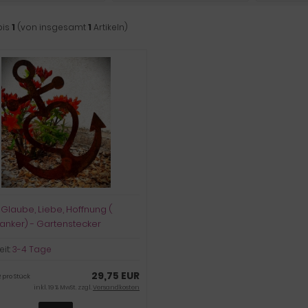
bis
1
(von insgesamt
1
Artikeln)
 Glaube, Liebe, Hoffnung (
-anker) - Gartenstecker
eit:
3-4 Tage
29,75 EUR
 pro Stück
inkl. 19 % MwSt. zzgl.
Versandkosten