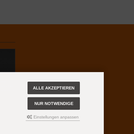
boxes/box_m
chvariablen
ALLE AKZEPTIEREN
nsive/lang/
NUR NOTWENDIGE
Einstellungen anpassen