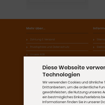
Mehr über...
Inform
Zahlung & Versand
Sitem
Privatsphäre und Datenschutz
Elektr
Unsere AGB
Impressum
Diese Webseite verwe
Kontakt
Technologien
Widerrufsrecht & Widerrufsformular
Wir verwenden Cookies und ähnliche 
Lieferzeit
Drittanbietern, um die ordentliche Fu
gewährleisten, die Nutzung unseres 
E-Mail Signatur
ein bestmögliches Einkaufserlebnis bi
Cookie Einstellungen
Informationen finden Sie in unserer 