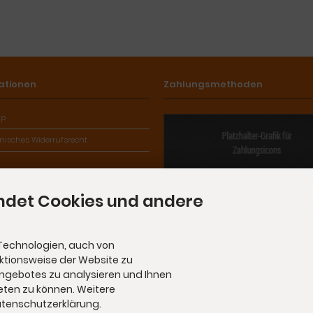
ationen
Zahlungsmethoden
ap
onisches Widerrufsrecht
Die Box kann unter tpl_modified_responsive/
ndet Cookies und andere
iscellaneous.html verändert werden. Die Spra
befinden sich in der Datei tpl_modified_respo
german/lang_german.custom.
Technologien, auch von
nktionsweise der Website zu
Angebotes zu analysieren und Ihnen
eten zu können. Weitere
Datenschutzerklärung.