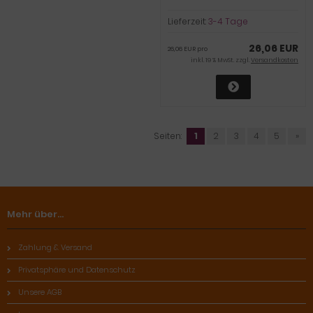
Lieferzeit:
3-4 Tage
26,06 EUR
26,06 EUR pro
inkl. 19 % MwSt. zzgl.
Versandkosten
Seiten:
1
2
3
4
5
»
Mehr über...
Zahlung & Versand
Privatsphäre und Datenschutz
Unsere AGB