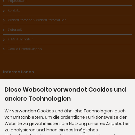
Impressum
Kontakt
Widerrufsrecht & Widerrufsformular
Lieferzeit
E-Mail Signatur
Cookie Einstellungen
Informationen
Sitemap
Diese Webseite verwendet Cookies und
Elektronisches Widerrufsrecht
andere Technologien
Wir verwenden Cookies und ähnliche Technologien, auch
von Drittanbietern, um die ordentliche Funktionsweise der
Zahlungsmethoden
Website zu gewährleisten, die Nutzung unseres Angebotes
zu analysieren und Ihnen ein bestmögliches