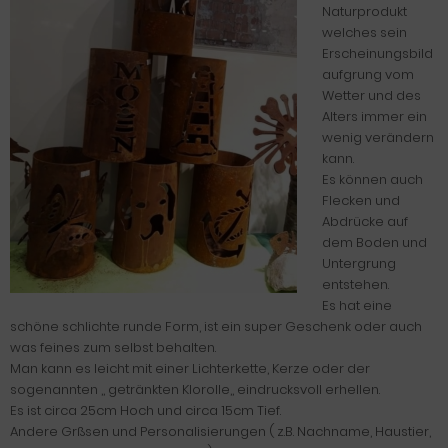
Naturprodukt
welches sein
Erscheinungsbild
aufgrung vom
Wetter und des
Alters immer ein
wenig verändern
kann.
Es können auch
Flecken und
Abdrücke auf
dem Boden und
Untergrung
entstehen.
Es hat eine
schöne schlichte runde Form, ist ein super Geschenk oder auch
was feines zum selbst behalten.
Man kann es leicht mit einer Lichterkette, Kerze oder der
sogenannten ,, getränkten Klorolle,, eindrucksvoll erhellen.
Es ist circa 25cm Hoch und circa 15cm Tief.
Andere Grßsen und Personalisierungen ( z.B. Nachname, Haustier,