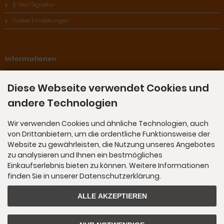
E-Mail Signatur
Cookie Einstellungen
Informationen
Sitemap
Diese Webseite verwendet Cookies und
Elektronisches Widerrufsrecht
andere Technologien
Wir verwenden Cookies und ähnliche Technologien, auch
von Drittanbietern, um die ordentliche Funktionsweise der
Zahlungsmethoden
Website zu gewährleisten, die Nutzung unseres Angebotes
zu analysieren und Ihnen ein bestmögliches
Einkaufserlebnis bieten zu können. Weitere Informationen
finden Sie in unserer Datenschutzerklärung.
ALLE AKZEPTIEREN
Die Box kann unter tpl_modified_responsive/boxes/box_miscellaneous.html verändert werde
n. Die Sprachvariablen befinden sich in der Datei tpl_modified_responsive/lang/german/lan