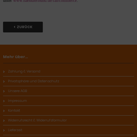
unter
www.haendlerbund.de/faircommerce
.
ZURÜCK
Mehr über...
Zahlung & Versand
Privatsphäre und Datenschutz
Unsere AGB
Impressum
Kontakt
Widerrufsrecht & Widerrufsformular
Lieferzeit