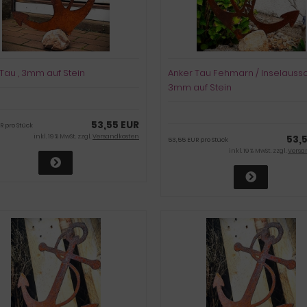
Tau , 3mm auf Stein
Anker Tau Fehmarn / Inselaussch
3mm auf Stein
53,55 EUR
R pro Stück
inkl. 19 % MwSt. zzgl.
Versandkosten
53,
53,55 EUR pro Stück
inkl. 19 % MwSt. zzgl.
Versa