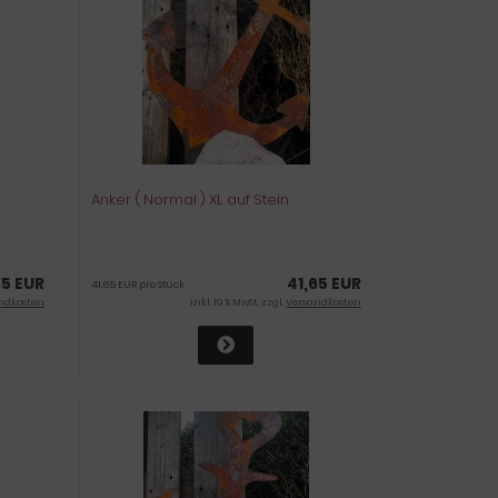
Anker ( Normal ) XL auf Stein
85 EUR
41,65 EUR
41,65 EUR pro Stück
ndkosten
inkl. 19 % MwSt. zzgl.
Versandkosten