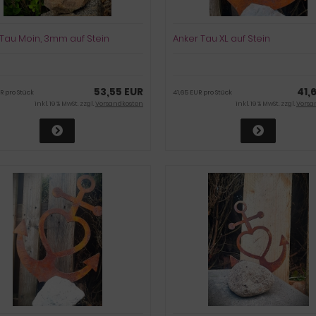
 Tau Moin, 3mm auf Stein
Anker Tau XL auf Stein
53,55 EUR
41,
R pro Stück
41,65 EUR pro Stück
inkl. 19 % MwSt. zzgl.
Versandkosten
inkl. 19 % MwSt. zzgl.
Versa