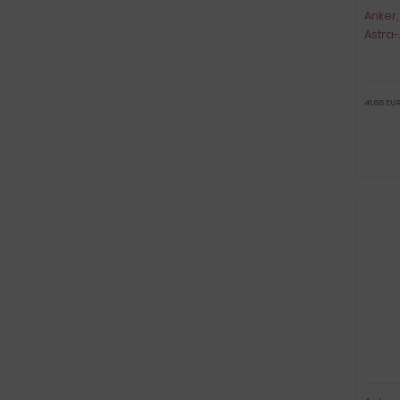
Anker,
Astra-
41,65 EUR