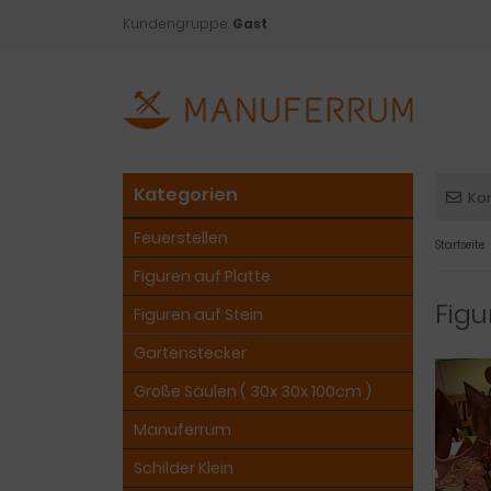
Kundengruppe:
Gast
Kategorien
Ko
Feuerstellen
Startseite
Figuren auf Platte
Figu
Figuren auf Stein
Gartenstecker
Große Säulen ( 30x 30x 100cm )
Manuferrum
Schilder Klein