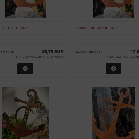
Tau L auf Stein
Anker Tau M auf Stein
29,75 EUR
17,
 pro Stück
17,85 EUR pro Stück
inkl. 19 % MwSt. zzgl.
Versandkosten
inkl. 19 % MwSt. zzgl.
Versa