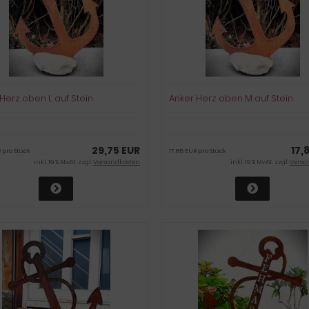
Herz oben L auf Stein
Anker Herz oben M auf Stein
29,75 EUR
17,
 pro Stück
17,85 EUR pro Stück
inkl. 19 % MwSt. zzgl.
Versandkosten
inkl. 19 % MwSt. zzgl.
Versa