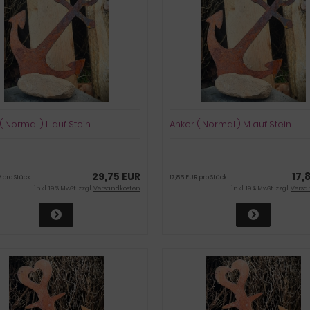
( Normal ) L auf Stein
Anker ( Normal ) M auf Stein
29,75 EUR
17,
 pro Stück
17,85 EUR pro Stück
inkl. 19 % MwSt. zzgl.
Versandkosten
inkl. 19 % MwSt. zzgl.
Versa