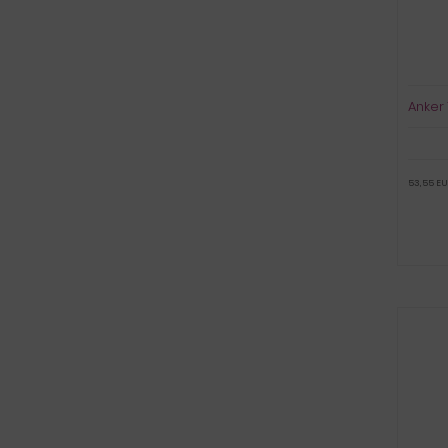
Anker 
53,55 EU