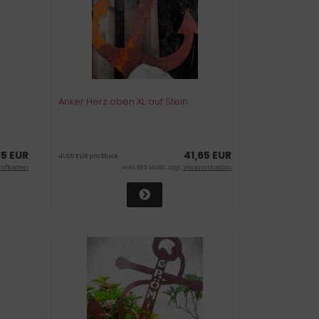
Anker Herz oben XL auf Stein
85 EUR
41,65 EUR
41,65 EUR pro Stück
ndkosten
inkl. 19 % MwSt. zzgl.
Versandkosten