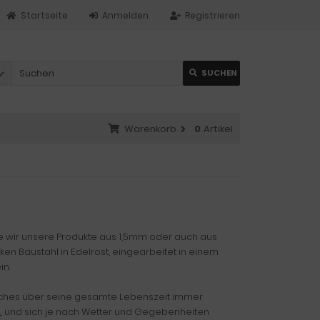
Startseite
Anmelden
Registrieren
SUCHEN
Warenkorb
0
Artikel
de wir unsere Produkte aus 1,5mm oder auch aus
en Baustahl in Edelrost, eingearbeitet in einem
in.
ches über seine gesamte Lebenszeit immer
et,, und sich je nach Wetter und Gegebenheiten