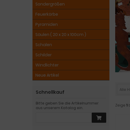
Sondergrößen
Feuerkörbe
Pyramiden
Säulen ( 20 x 20 x 100cm )
Schalen
Schilder
Windlichter
Neue Artikel
Alle H
Schnellkauf
Bitte geben Sie die Artikelnummer
Zeige
1
aus unserem Katalog ein.