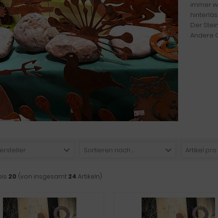
immer wi
hinterlä
Der Stei
Andere G
ersteller
Sortieren nach ...
Artikel pro
bis
20
(von insgesamt
24
Artikeln)