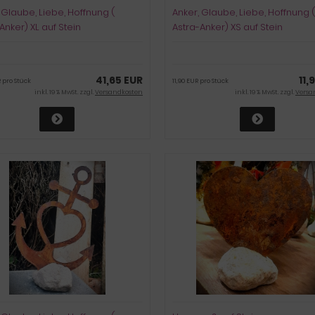
 Glaube, Liebe, Hoffnung (
Anker, Glaube, Liebe, Hoffnung (
Anker) XL auf Stein
Astra-Anker) XS auf Stein
41,65 EUR
11,
 pro Stück
11,90 EUR pro Stück
inkl. 19 % MwSt. zzgl.
Versandkosten
inkl. 19 % MwSt. zzgl.
Versa