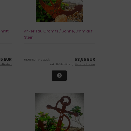
nitt,
Anker Tau Grömitz / Sonne, 3mm auf
Stein
55 EUR
53,55 EUR
53,55 EUR pro Stück
ndkosten
inkl. 19 % MwSt. zzgl.
Versandkosten