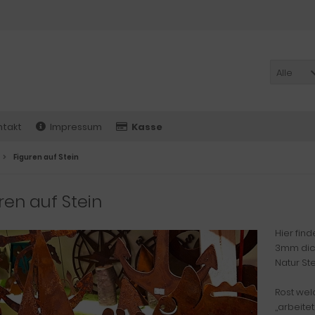
Alle
ntakt
Impressum
Kasse
Figuren auf Stein
ren auf Stein
Hier fin
3mm dick
Natur Ste
Rost wel
,,arbeit