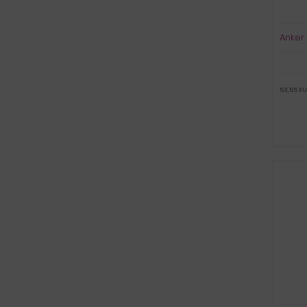
Anker
53,55 EU