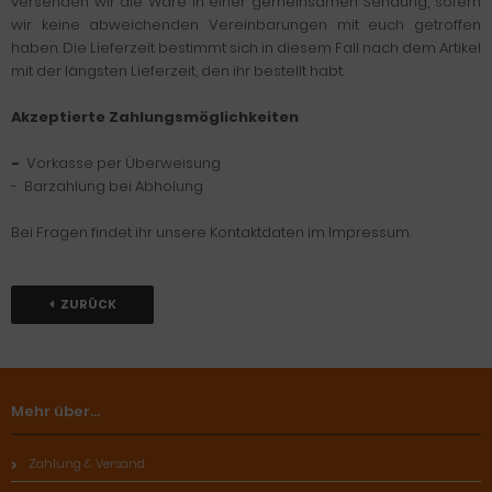
versenden wir die Ware in einer gemeinsamen Sendung, sofern
wir keine abweichenden Vereinbarungen mit euch getroffen
haben. Die Lieferzeit bestimmt sich in diesem Fall nach dem Artikel
mit der längsten Lieferzeit, den ihr bestellt habt.
Akzeptierte Zahlungsmöglichkeiten
-
Vorkasse per Überweisung
- Barzahlung bei Abholung
Bei Fragen findet ihr unsere Kontaktdaten im Impressum.
ZURÜCK
Mehr über...
Zahlung & Versand