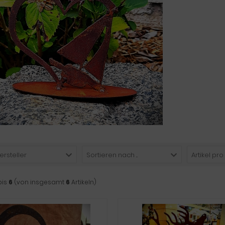
ersteller
Sortieren nach ...
Artikel pro
bis
6
(von insgesamt
6
Artikeln)