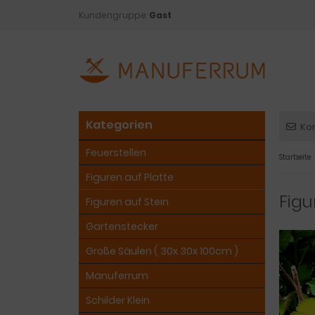
Kundengruppe:
Gast
Kategorien
Ko
Feuerstellen
Startseite
Figuren auf Platte
Figu
Figuren auf Stein
Gartenstecker
Große Säulen ( 30x 30x 100cm )
Manuferrum
Schilder Klein