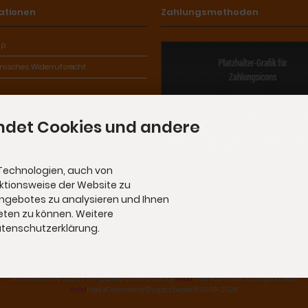
ationen
Zahlungsmethoden
ap
onisches Widerrufsrecht
Die Box kann unter tpl_modified_responsive/
ndet Cookies und andere
iscellaneous.html verändert werden. Die Spra
befinden sich in der Datei tpl_modified_respo
german/lang_german.custom.
Technologien, auch von
nktionsweise der Website zu
Angebotes zu analysieren und Ihnen
eten zu können. Weitere
Datenschutzerklärung.
Manuferrum © 2026 | Template © 2009-2026 by
mod
ified eCommerce Shopsoftware
mod
ified eCommerce Shopsoftware © 2009-2026