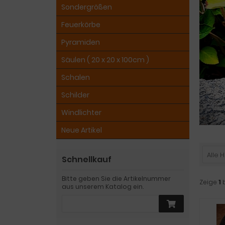
Sondergrößen
Feuerkörbe
Pyramiden
Säulen ( 20 x 20 x 100cm )
Schalen
Schilder
Windlichter
Neue Artikel
Alle H
Schnellkauf
Bitte geben Sie die Artikelnummer
Zeige
1
aus unserem Katalog ein.