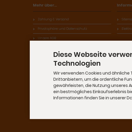
Mehr über...
Inform
Zahlung & Versand
Sitem
Privatsphäre und Datenschutz
Elektr
Unsere AGB
Impressum
Diese Webseite verwe
Kontakt
Technologien
Widerrufsrecht & Widerrufsformular
Wir verwenden Cookies und ähnliche 
Lieferzeit
Drittanbietern, um die ordentliche Fu
gewährleisten, die Nutzung unseres 
E-Mail Signatur
ein bestmögliches Einkaufserlebnis bi
Cookie Einstellungen
Informationen finden Sie in unserer 