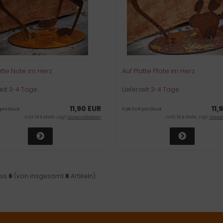
atte Note im Herz
Auf Platte Pfote im Herz
eit:
3-4 Tage
Lieferzeit:
3-4 Tage
11,90 EUR
11,
 pro Stück
11,90 EUR pro Stück
inkl. 19 % MwSt. zzgl.
Versandkosten
inkl. 19 % MwSt. zzgl.
Versa
bis
6
(von insgesamt
6
Artikeln)