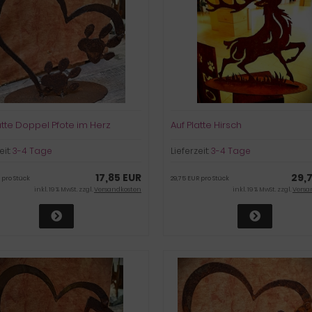
atte Doppel Pfote im Herz
Auf Platte Hirsch
eit:
3-4 Tage
Lieferzeit:
3-4 Tage
17,85 EUR
29,
 pro Stück
29,75 EUR pro Stück
inkl. 19 % MwSt. zzgl.
Versandkosten
inkl. 19 % MwSt. zzgl.
Versa