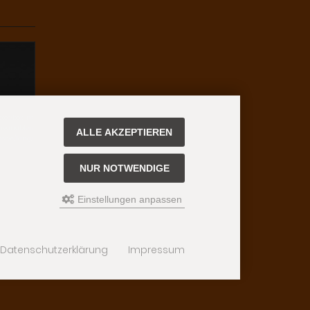
boxes/box_m
chvariablen
ALLE AKZEPTIEREN
nsive/lang/
NUR NOTWENDIGE
Einstellungen anpassen
Datenschutzerklärung
Impressum