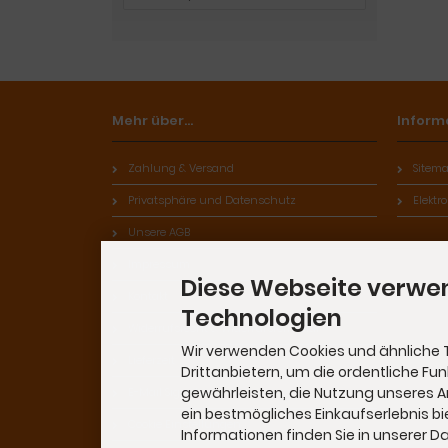
Mehr über...
Inform
Zahlung & Versand
Sitem
Privatsphäre und Datenschutz
Elektr
Unsere AGB
Impressum
Diese Webseite verwe
Kontakt
Technologien
Widerrufsrecht & Widerrufsformular
Wir verwenden Cookies und ähnliche 
Lieferzeit
Drittanbietern, um die ordentliche Fu
gewährleisten, die Nutzung unseres 
E-Mail Signatur
ein bestmögliches Einkaufserlebnis bi
Cookie Einstellungen
Informationen finden Sie in unserer 