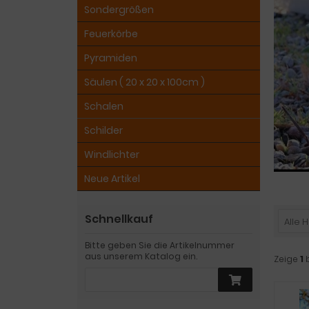
Sondergrößen
Feuerkörbe
Pyramiden
Säulen ( 20 x 20 x 100cm )
Schalen
Schilder
Windlichter
Neue Artikel
Schnellkauf
Alle H
Bitte geben Sie die Artikelnummer
aus unserem Katalog ein.
Zeige
1