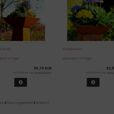
e Groß
Schale klein
eit:
3-4 Tage
Lieferzeit:
3-4 Tage
35,70 EUR
23,
inkl. 19 % MwSt. zzgl.
Versandkosten
inkl. 19 % MwSt. zzgl.
Versa
bis
2
(von insgesamt
2
Artikeln)