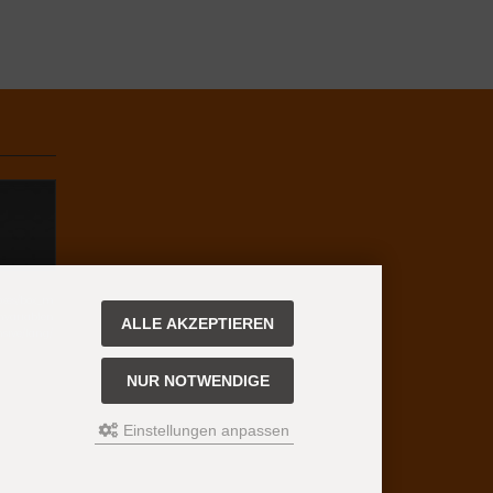
boxes/box_m
chvariablen
ALLE AKZEPTIEREN
nsive/lang/
NUR NOTWENDIGE
Einstellungen anpassen