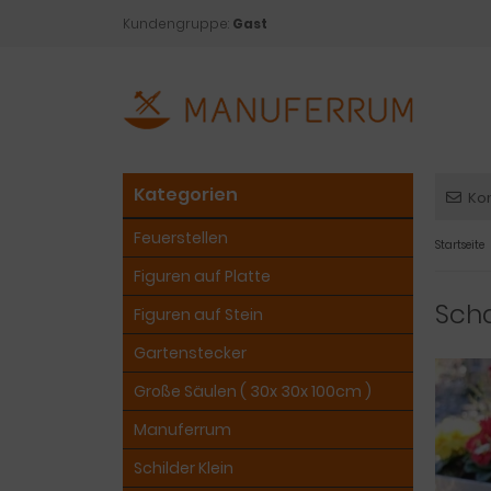
Kundengruppe:
Gast
Kategorien
Ko
Feuerstellen
Startseite
Figuren auf Platte
Sch
Figuren auf Stein
Gartenstecker
Große Säulen ( 30x 30x 100cm )
Manuferrum
Schilder Klein