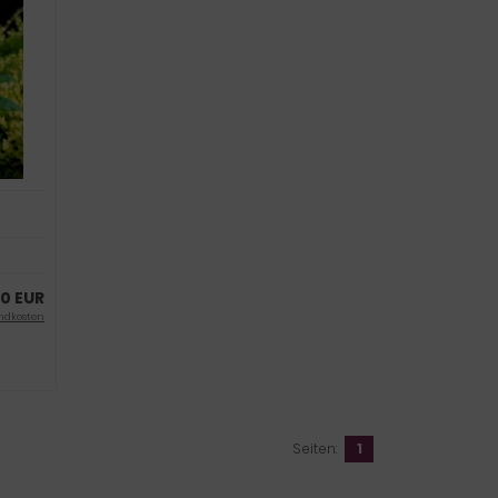
80 EUR
ndkosten
Seiten:
1