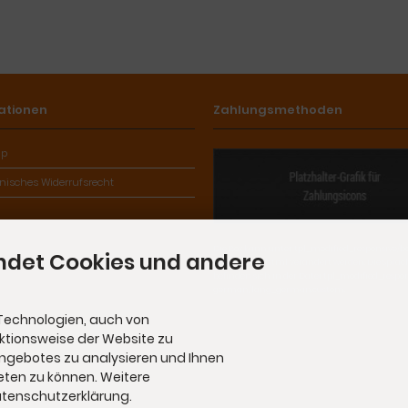
ationen
Zahlungsmethoden
ap
onisches Widerrufsrecht
Die Box kann unter tpl_modified_responsive/
ndet Cookies und andere
iscellaneous.html verändert werden. Die Spra
befinden sich in der Datei tpl_modified_respo
german/lang_german.custom.
Technologien, auch von
nktionsweise der Website zu
Angebotes zu analysieren und Ihnen
eten zu können. Weitere
Datenschutzerklärung.