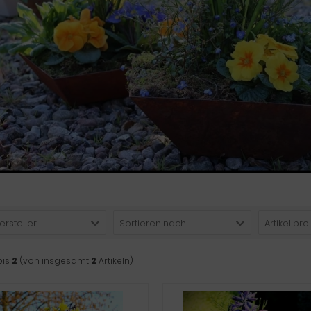
ersteller
Sortieren nach ...
Artikel pro
bis
2
(von insgesamt
2
Artikeln)