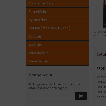
Sondergrößen
Feuerkörbe
Pyramiden
Säulen ( 20 x 20 x 100cm )
Für eine g
Vorschaub
Schalen
Schilder
Windlichter
Detai
Neue Artikel
PROD
Schnellkauf
Anker 
Der A
Bitte geben Sie die Artikelnummer
Der Ba
aus unserem Katalog ein.
Der S
Ander