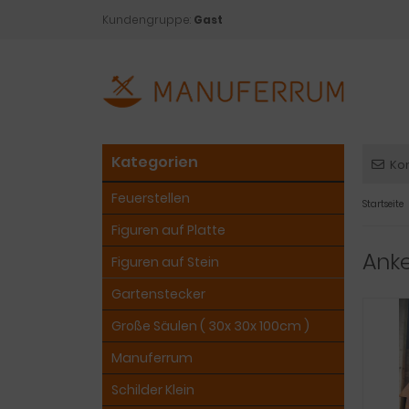
Kundengruppe:
Gast
Kategorien
Ko
Feuerstellen
Startseite
Figuren auf Platte
Anke
Figuren auf Stein
Gartenstecker
Große Säulen ( 30x 30x 100cm )
Manuferrum
Schilder Klein