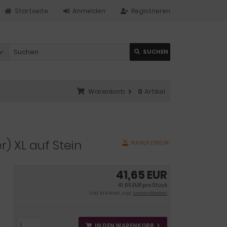
Startseite
Anmelden
Registrieren
SUCHEN
Warenkorb
0
Artikel
r) XL auf Stein
41,65 EUR
41,65 EUR pro Stück
inkl. 19 % MwSt. zzgl.
Versandkosten
IN DEN WARENKORB