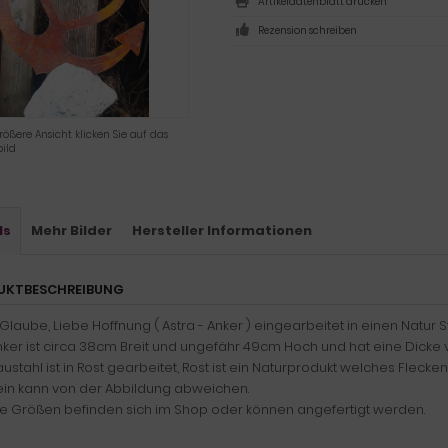
Artikeldatenblatt drucken
Rezension schreiben
rößere Ansicht klicken Sie auf das
ild
ls
Mehr Bilder
Hersteller Informationen
UKTBESCHREIBUNG
Glaube, Liebe Hoffnung ( Astra - Anker ) eingearbeitet in einen Natur St
nker ist circa 38cm Breit und ungefähr 49cm Hoch und hat eine Dicke 
ustahl ist in Rost gearbeitet, Rost ist ein Naturprodukt welches Fleck
ein kann von der Abbildung abweichen.
e Größen befinden sich im Shop oder können angefertigt werden.